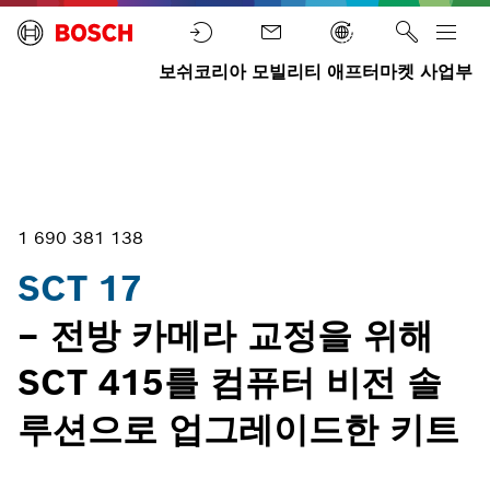
보쉬코리아 모빌리티 애프터마켓 사업부
테
스
장
홈
트
ADAS
SCT
비
장
17
비
1 690 381 138
SCT 17
– 전방 카메라 교정을 위해
SCT 415를 컴퓨터 비전 솔
루션으로 업그레이드한 키트