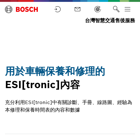
台灣智慧交通售後服務
檢
用於車輛保
首
測
ECU
ESI[tronic]
養和修理的
頁
設
診斷
診斷軟體
ESI[tronic]
備
內容
用於車輛保養和修理的
ESI[tronic]內容
充分利用ESI[tronic]中有關診斷、手冊、線路圖、經驗為
本修理和保養時間表的內容和數據