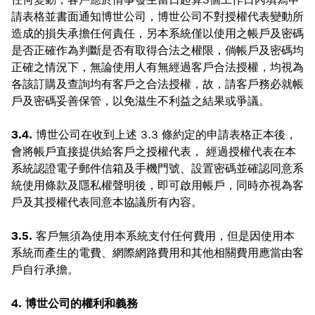
請表格並書面通知博世公司，博世公司不對授權代表變動所
造成的損失承擔任何責任，另本系統僅以使用之帳戶及密碼
是否正確作為判斷是否有取得合法之權限，倘帳戶及密碼均
正確之情況下，無論使用人有無經過客戶合法授權，均視為
各該訂購及查詢均有客戶之合法授權，故，請客戶務必就帳
戶及密碼妥善保管，以免滋生不利益之結果或爭議。
3.4.
博世公司在收到上述 3.3 條約定的申請表格正本後，
會將帳戶直接提供給客戶之授權代表， 經過授權代表在本
系統認證電子郵件信箱及手機門號、設置密碼並確認同意系
統使用條款及隱私權聲明後，即可啟用帳戶，同時亦視為客
戶及其授權代表同意本協議所有內容。
3.5.
客戶無須為使用本系統支付任何費用，但是因使用本
系統而產生的電費、網際網路費用和其他相關費用應當由客
戶自行承擔。
4. 博世公司的權利和義務