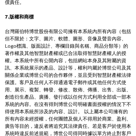
償責任。
7.版權和商標
台灣羅伯特博世股份有限公司擁有本系統內所有內容（包括
但不限於：文字、圖片、軟體、圖形、音像及聲音內容、
Logo標識、版面設計、專欄目錄與名稱、商品分類等）的
著作權及其他智慧財產權或已合法取得智慧財產權人的授
權。本系統中所有公開內容，包括網站本身及其附屬的資
訊、本系統展示的產品、設計等，權利均屬於博世公司及其
關係企業或博世公司的合作夥伴，並且受到智慧財產權法律
保護。客戶及任何人不得通過電子郵件或其他任何方式使
用、展示、複製、轉發、修改、散佈、傳播、出售、出版、
創造衍生產品、廣播、發行或以任何方式利用全部或一部本
系統的內容。在沒有得到博世公司明確書面授權的情況下不
得使用本系統所涉及的內容、設計。 以上屬本公司擁有的
所有內容未經授權，任何團體及個人不得用於商業、盈利、
廣告等目的，違反者將追究其法律責任。若是客戶於使用本
系統時違反前述規範，博世公司得同時據以單方終止對客戶