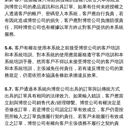
詢博世公司的產品資訊和出具訂單。如果有任何未經授權之
人透過客戶的帳戶、密碼登入本系統，客戶應自行負責，若
有因此造成博世公司的損失，客戶應對博世公司負擔賠償責
任，同時博世公司也有權據以單方終止對客戶提供的本系統
服務。
5.6.
客戶有權在使用本系統之前接受博世公司的客戶培訓
和本系統培訓。對本系統的使用應當嚴格遵守客戶培訓和本
系統培訓手冊。然而客戶不得以未接受博世公司的客戶培訓
和本系統培訓，主張減免任何責任，若有違反博世公司的業
務規定，仍需依照本協議各條款承擔違反效果。
5.7.
客戶通過本系統向博世公司出具的訂單與以傳統方式
出具的訂單具有相同的法律效力。如果輸入錯誤，客戶應當
立刻與博世公司銷售代表/經理聯繫。博世公司有權決定是
否修改訂單，若是博世公司認定訂單有效成立，客戶仍需按
照所輸入之訂單負擔履行契約責任。若客戶未能履行有效成
立之訂單，博世公司有權向客戶主張債務不履行之契約責