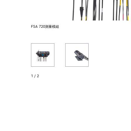
FSA 720測量模組
1
/
2