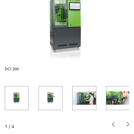
DCI 200
1
/
4