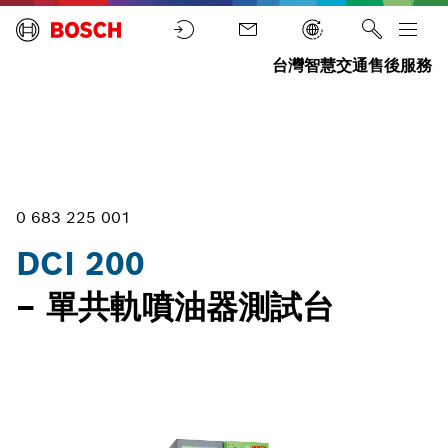
台灣智慧交通售後服務
測
檢
測
試
首
測
試
台
DCI
頁
設
設
和
200
備
備
工
具
0 683 225 001
DCI 200
– 單共軌噴油器測試台