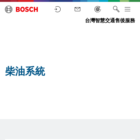
台灣智慧交通售後服務
汽
柴
首
車
油
頁
零
系
件
統
柴油系統