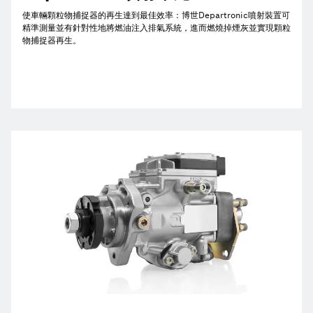
使車輛顆粒物捕捉器的再生達到最佳效率：博世Departronic噴射裝置可
精準測量並有針對性地將燃油注入排氣系統，進而燃燒掉煙灰並實現顆粒
物捕捉器再生。