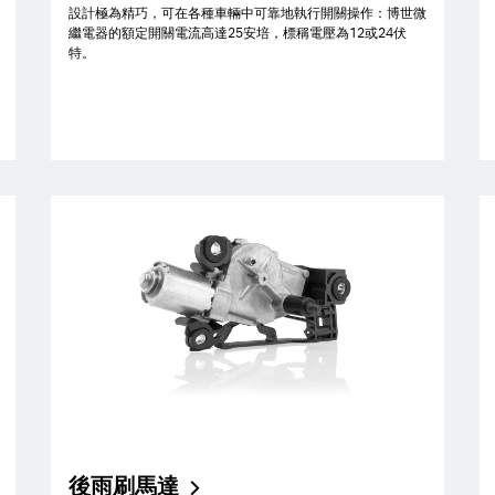
設計極為精巧，可在各種車輛中可靠地執行開關操作：博世微
繼電器的額定開關電流高達25安培，標稱電壓為12或24伏
特。
後雨刷馬達