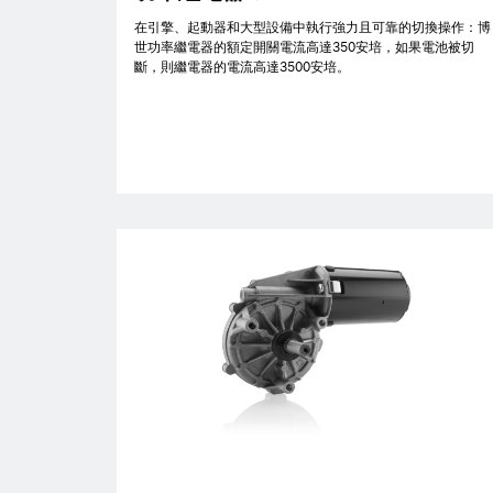
在引擎、起動器和大型設備中執行強力且可靠的切換操作：博
世功率繼電器的額定開關電流高達350安培，如果電池被切
斷，則繼電器的電流高達3500安培。