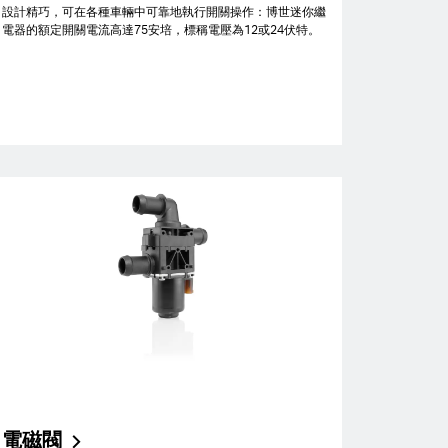
設計精巧，可在各種車輛中可靠地執行開關操作：博世迷你繼
電器的額定開關電流高達75安培，標稱電壓為12或24伏特。
電磁閥