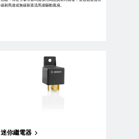
碳刷馬達或無碳刷直流馬達驅動風扇。
迷你繼電器