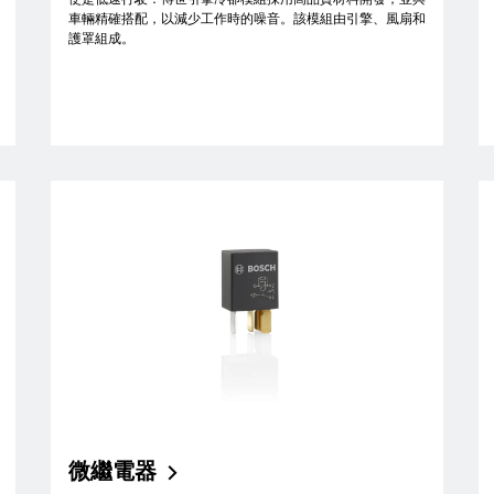
車輛精確搭配，以減少工作時的噪音。該模組由引擎、風扇和
護罩組成。
微繼電器