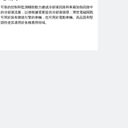
可靠的控制和監測輔助動力總成冷卻液回路和車廂加熱回路中
的冷卻液流量，以便根據需要提供冷卻液循環：博世電磁閥既
可用於裝有燃燒引擎的車輛，也可用於電動車輛。高品質和堅
固性使其適用於各種應用領域。