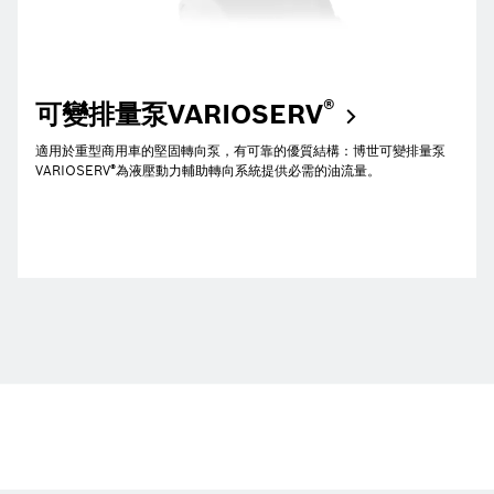
®
可變排量泵VARIOSERV
適用於重型商用車的堅固轉向泵，有可靠的優質結構：博世可變排量泵
®
VARIOSERV
為液壓動力輔助轉向系統提供必需的油流量。