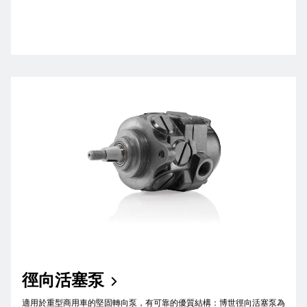
徑向活塞泵
適用於重型商用車的堅固轉向泵，有可靠的優質結構：博世徑向活塞泵為