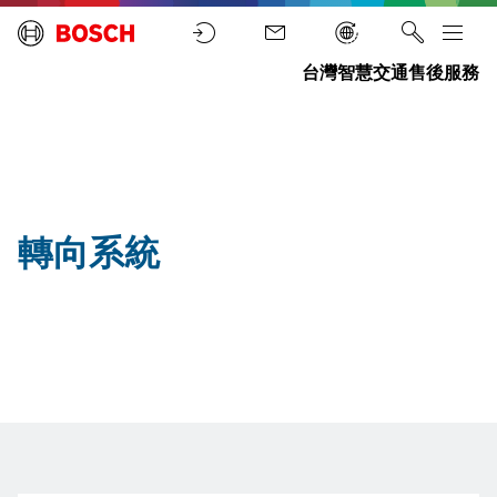
台灣智慧交通售後服務
汽
轉
首
車
向
頁
零
系
件
統
轉向系統