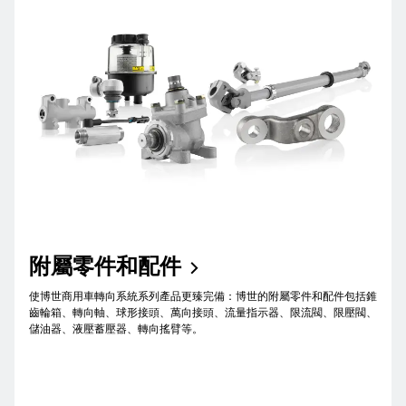
附屬零件和配件
使博世商用車轉向系統系列產品更臻完備：博世的附屬零件和配件包括錐
齒輪箱、轉向軸、球形接頭、萬向接頭、流量指示器、限流閥、限壓閥、
儲油器、液壓蓄壓器、轉向搖臂等。