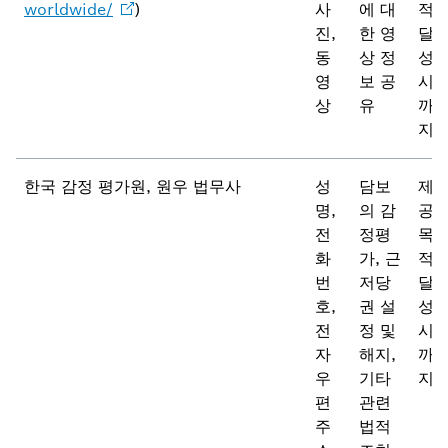
worldwide/
)
사
에 대
적
진,
한 영
달
동
상 정
성
영
보 공
시
상
유
까
지
한국 감정 평가원, 원우 법무사
성
담보
제
명,
의 감
공
전
정평
목
화
가, 근
적
번
저당
달
호,
권 설
성
전
정 및
시
자
해지,
까
우
기타
지
편
관련
주
법적