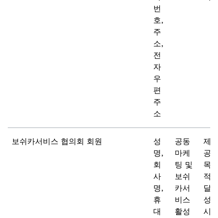
번
호,
주
소,
전
자
우
편
주
소
보쉬카서비스 협의회 회원
성
공동
제
명,
마케
공
회
팅 및
목
사
보쉬
적
명,
카서
달
휴
비스
성
대
활성
시