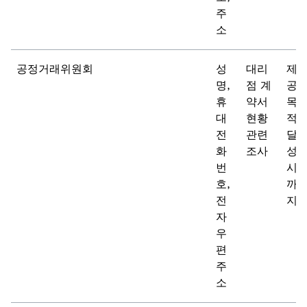
주
소
공정거래위원회
성
대리
제
명,
점 계
공
휴
약서
목
대
현황
적
전
관련
달
화
조사
성
번
시
호,
까
전
지
자
우
편
주
소