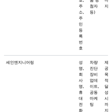
호,
품 당
까
주
첨자
지
소,
등)
주
민
등
록
번
호
세인엔지니어링
성
차량
제
명,
진단
공
회
장비
목
사
업데
적
명,
이트,
달
휴
공동
성
대
마케
시
전
팅
까
화
지