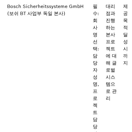
Bosch Sicherheitssysteme GmbH
필
대리
제
(보쉬 BT 사업부 독일 본사)
수:
점과
공
회
진행
목
사
하는
적
명
본사
달
선
프로
성
택:
젝트
시
담
에 대
까
당
해 글
지
자
로벌
성
시스
명,
템으
프
로 관
로
리
젝
트
담
당