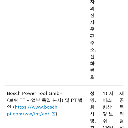
자
의
전
자
우
편
주
소,
전
화
번
호
Bosch Power Tool GmbH
성
1) 서
제
(보쉬 PT 사업부 독일 본사) 및 PT 법
명,
비스
공
인 (
https://www.bosch-
회
향상
목
pt.com/ww/int/en/
)
사
및 보
적
명,
쉬
달
휴
CRM
성