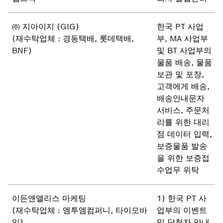
㈜ 지아이지 (GIG)
한국 PT 사업
(재수탁업체 : 경동택배, 롯데택배,
부, MA 사업부
BNF)
및 BT 사업부의
물품 배송, 물품
보관 및 포장,
고객에게 배송,
배송안내문자
서비스, 주문처
리를 위한 대리
점 데이터 입력,
보증물품 발송
을 위한 보증접
수업무 위탁
이든앤앨리스 마케팅
1) 한국 PT 사
(재수탁업체 : 엠투엠컴퍼니, 타이모바
업부의 이벤트
일)
및 당첨자 안내,