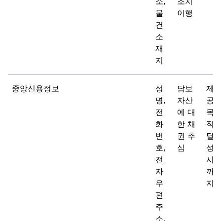
소,
조치
물
이행
건
소
재
지
중앙신용정보
성
담보
제
명,
자산
공
전
에 대
목
화
한 채
적
번
권 추
달
호,
심
성
전
시
자
까
우
지
편
주
소,