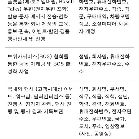
플랫폼(예:보쉬멤버쉽, Bosch
화번호, 휴대전화번호,
Talks)·우편(전자우편 포함)
전자우편주소, 직종, 직
발송·문자 메시지 전송·전화
군, 구매내역, 차량모델
등을 통한 회사 제품의 교육,
정보, 소셜미디어 사용
홍보·판촉, 이벤트·할인·경품
자 계정
행사안내 및 진행
보쉬카서비스(BCS) 협회를
성명, 회사명, 휴대전화
통한 공동 마케팅 및 BCS 활
번호, 전자우편주소, 주
성화 사업
소
국내외 행사 (고객사대상 이벤
성명, 회사명, 부서명,
트, 워크샵, 딜러컨퍼런스 등)
직무, 직급, 직책, 생년,
진행 시 참가자 관리, 행사 진
학력, 경력, 전화번호,
행 및 행사 결과 기록보관
휴대전화번호, 전자우편
주소, 우편번호, 국가,
도시, 주소, 영상정보
(사진, 동영상)