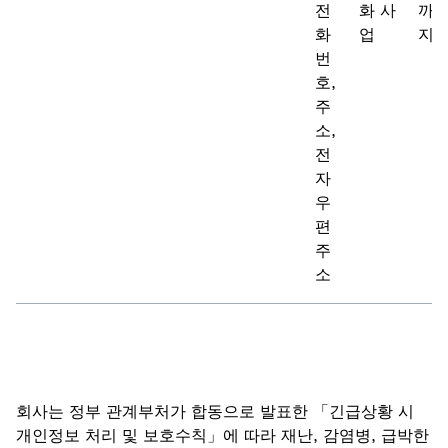
전
화 사
까
화
업
지
번
호,
주
소,
전
자
우
편
주
소
회사는 정부 관계부처가 합동으로 발표한 「긴급상황 시
개인정보 처리 및 보호수칙」에 따라 재난, 감염병, 급박한