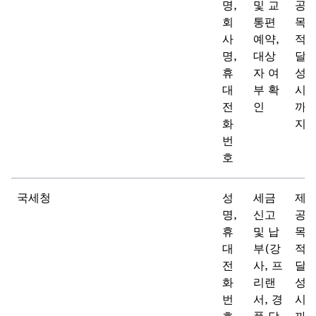
명,
및 교
공
회
통편
목
사
예약,
적
명,
대상
달
휴
자 여
성
대
부 확
시
전
인
까
화
지
번
호
국세청
성
세금
제
명,
신고
공
휴
및 납
목
대
부(강
적
전
사, 프
달
화
리랜
성
번
서, 경
시