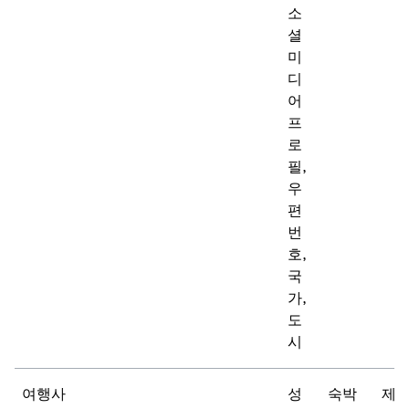
소
셜
미
디
어
프
로
필,
우
편
번
호,
국
가,
도
시
여행사
성
숙박
제