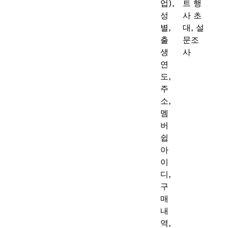
업),
트 행
성
사 초
별,
대, 설
출
문조
생
사
연
도,
주
소,
멤
버
쉽
아
이
디,
구
매
내
역,