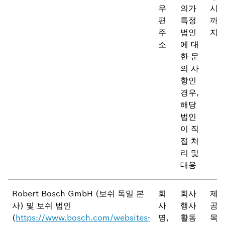
우
의가
시
편
특정
까
주
법인
지
소
에 대
한 문
의 사
항인
경우,
해당
법인
이 직
접 처
리 및
대응
Robert Bosch GmbH (보쉬 독일 본
회
회사
제
사) 및 보쉬 법인
사
행사
공
(
https://www.bosch.com/websites-
명,
활동
목