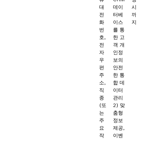
대
데이
시
전
터베
까
화
이스
지
번
를 통
호,
한 고
전
객 개
자
인정
우
보의
편
안전
주
한 통
소,
합 데
직
이터
종
관리
(또
2) 맞
는
춤형
주
정보
요
제공,
작
이벤