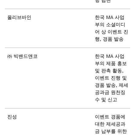
항 답변
올리브바인
한국 MA 사업
부의 소셜미디
어 상 이벤트 진
행, 경품 발송
㈜ 빅밴드앤코
한국 MA 사업
부의 제품 홍보
및 판촉 활동,
이벤트 진행 및
경품 발송, 제세
공과금 원천징
수 및 신고
진성
이벤트 경품에
대한 제세공과
금 납부를 위한