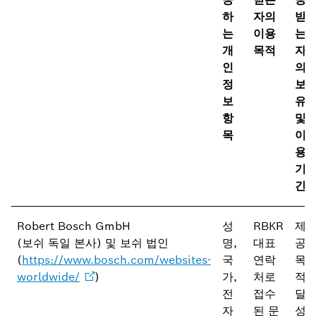
하
자의
받
는
이용
는
개
목적
자
인
의
정
보
보
유
항
및
목
이
용
기
간
Robert Bosch GmbH
성
RBKR
제
(보쉬 독일 본사) 및 보쉬 법인
명,
대표
공
(
https://www.bosch.com/websites-
국
연락
목
worldwide/
)
가,
처로
적
전
접수
달
자
된 문
성