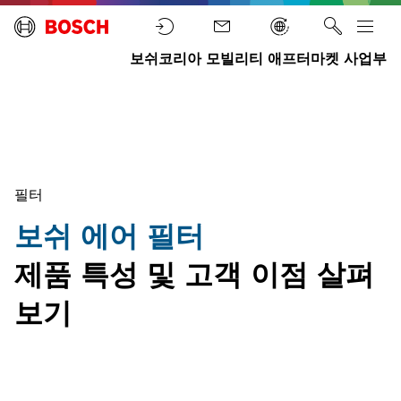
보쉬코리아 모빌리티 애프터마켓 사업부
보
팁
쉬
뉴
과
홈
에
스
기
어
술
필
터
필터
보쉬 에어 필터
제품 특성 및 고객 이점 살펴
보기