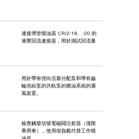
連接博世噴油器 CRI2-18、-20 的
液壓回流連接器，用於測試回流量
用於帶有徑向活塞分配泵和帶有齒
輪供給泵的共軌泵的燃油系統的通
風裝置。
檢查觸發信號電磁閥注射器（僅限
乘用車），使用假負載代替工作噴
油器。