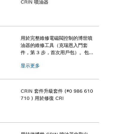
CRIN 噴油器
用於完整維修電磁閥控制的博世噴
油器的維修工具（克瑞恩入門套
件，第 3 步，首次用戶包）。包括
用於整理工具和墊片的盒子。
显示更多
CRIN 套件升級套件 (#0 986 610
710 ) 用於修復 CRI