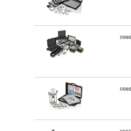
098
098