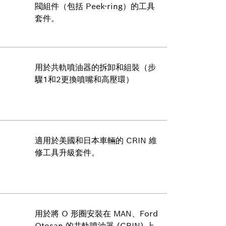
閥組件（包括 Peek-ring）的工具
套件。
用於共軌噴油器的拆卸和組裝（步
驟1和2更換噴嘴和高壓環）
適用於美國和日本車輛的 CRIN 維
修工具升級套件。
用於將 O 形圈安裝在 MAN、Ford
Otosan 的共軌噴油器 (CRIN) 上