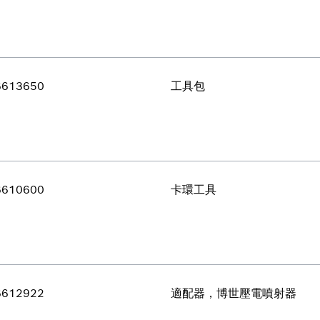
6613650
工具包
6610600
卡環工具
6612922
適配器，博世壓電噴射器