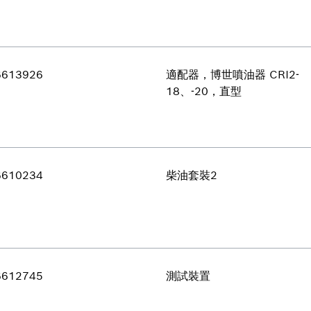
6613926
適配器，博世噴油器 CRI2-
18、-20，直型
6610234
柴油套裝2
6612745
測試裝置