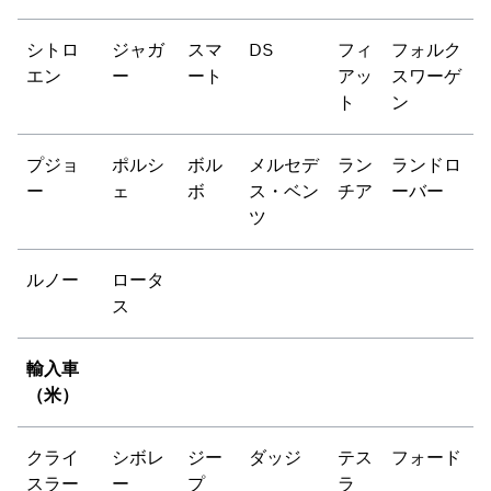
シトロ
ジャガ
スマ
DS
フィ
フォルク
エン
ー
ート
アッ
スワーゲ
ト
ン
プジョ
ポルシ
ボル
メルセデ
ラン
ランドロ
ー
ェ
ボ
ス・ベン
チア
ーバー
ツ
ルノー
ロータ
ス
輸入車
（米）
クライ
シボレ
ジー
ダッジ
テス
フォード
スラー
ー
プ
ラ