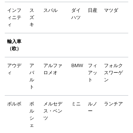
インフ
ス
スバル
ダイ
日産
マツダ
ィニテ
ズ
ハツ
ィ
キ
輸入車
（欧）
アウデ
ア
アルファ
BMW
フィ
フォルク
ィ
バ
ロメオ
アッ
スワーゲ
ル
ト
ン
ト
ボルボ
ポ
メルセデ
ミニ
ルノ
ランチア
ル
ス・ベン
ー
シ
ツ
ェ