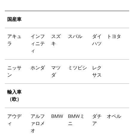
国産車
アキュ
インフ
スズ
スバル
ダイ
トヨタ
ラ
ィニテ
キ
ハツ
ィ
ニッサ
ホンダ
マツ
ミツビシ
レク
ン
ダ
サス
輸入車
（欧）
アウデ
アルフ
BMW
BMWミ
ダチ
オペル
ィ
ァロメ
ニ
ア
オ