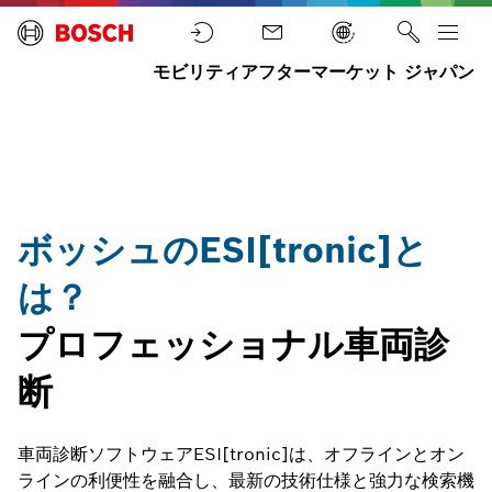
自
モビリティアフターマーケット ジャパン
動
ホ
車
ECU
ソフトウェ
ー
整
診断
ア
ム
備
ESI[tronic]
機
器
ボッシュのESI[tronic]と
は？
プロフェッショナル車両診
断
車両診断ソフトウェアESI[tronic]は、オフラインとオン
ラインの利便性を融合し、最新の技術仕様と強力な検索機