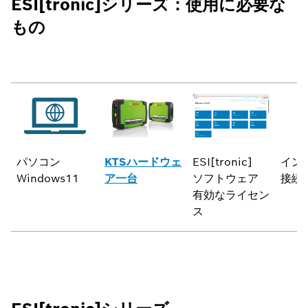
ESI[tronic]シリーズ：使用に必要な
もの
パソコン
KTSハードウェ
ESI[tronic]
イン
Windows11
ア一台
ソフトウェア
接続
有効なライセン
ス