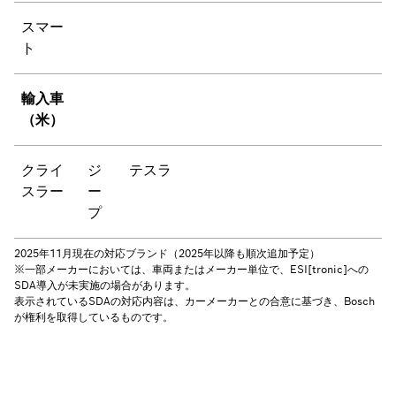
スマー
ト
輸入車
（米）
クライ
ジ
テスラ
スラー
ー
プ
2025年11月現在の対応ブランド（2025年以降も順次追加予定）
※一部メーカーにおいては、車両またはメーカー単位で、ESI[tronic]への
SDA導入が未実施の場合があります。
表示されているSDAの対応内容は、カーメーカーとの合意に基づき、Bosch
が権利を取得しているものです。