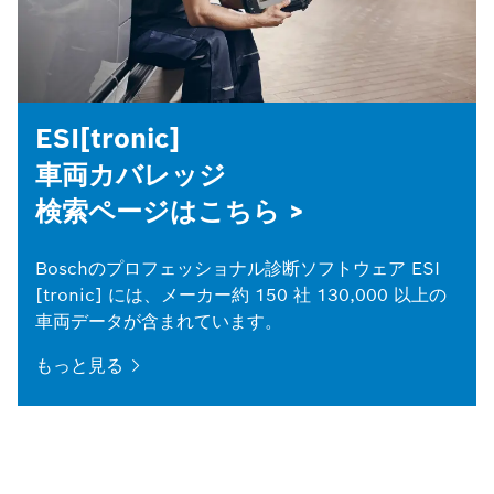
ESI[tronic]
車両カバレッジ
検索ページはこちら >
Boschのプロフェッショナル診断ソフトウェア ESI
[tronic] には、メーカー約 150 社 130,000 以上の
車両データが含まれています。
もっと見る