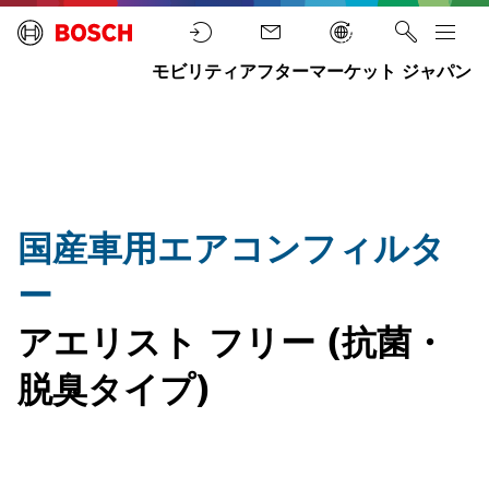
車用
エア
コン
モビリティアフターマーケット ジャパン
フィ
フ
製
ルタ
ホ
ィ
品
ー
ー
ル
情
アエ
ム
タ
報
リス
ー
ト
（抗
菌・
脱臭
国産車用エアコンフィルタ
タイ
プ）
ー
アエリスト フリー (抗菌・
脱臭タイプ)